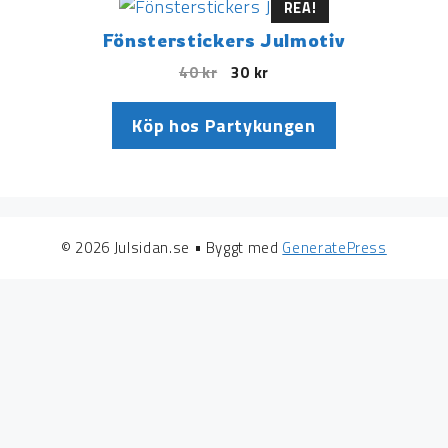
REA!
Fönsterstickers Julmotiv
40
kr
30
kr
Köp hos Partykungen
© 2026 Julsidan.se
• Byggt med
GeneratePress