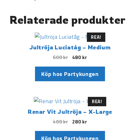
Relaterade produkter
REA!
Jultröja Luciatåg – Medium
600
kr
480
kr
Köp hos Partykungen
REA!
Renar Vit Jultröja – X-Large
400
kr
280
kr
Köp hos Partykungen