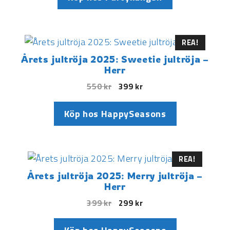
REA!
Årets jultröja 2025: Sweetie jultröja –
Herr
550
kr
399
kr
Köp hos HappySeasons
REA!
Årets jultröja 2025: Merry jultröja –
Herr
399
kr
299
kr