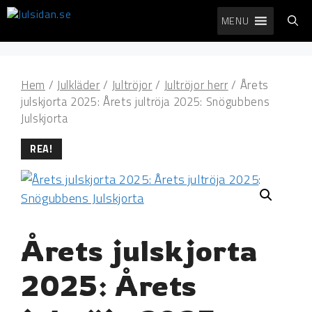
Hoppa
MENU
till
innehåll
Hem
/
Julkläder
/
Jultröjor
/
Jultröjor herr
/ Årets
julskjorta 2025: Årets jultröja 2025: Snögubbens
Julskjorta
REA!
Årets julskjorta
2025: Årets