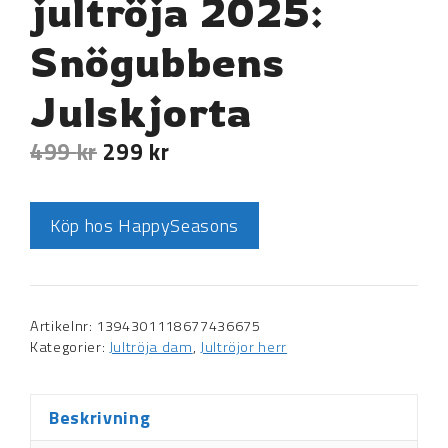
jultröja 2025:
Snögubbens
Julskjorta
499
kr
299
kr
Köp hos HappySeasons
Artikelnr:
1394301118677436675
Kategorier:
Jultröja dam
,
Jultröjor herr
Beskrivning