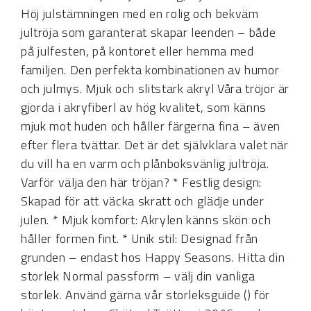
Höj julstämningen med en rolig och bekväm
jultröja som garanterat skapar leenden – både
på julfesten, på kontoret eller hemma med
familjen. Den perfekta kombinationen av humor
och julmys. Mjuk och slitstark akryl Våra tröjor är
gjorda i akryfiberl av hög kvalitet, som känns
mjuk mot huden och håller färgerna fina – även
efter flera tvättar. Det är det självklara valet när
du vill ha en varm och plånboksvänlig jultröja.
Varför välja den här tröjan? * Festlig design:
Skapad för att väcka skratt och glädje under
julen. * Mjuk komfort: Akrylen känns skön och
håller formen fint. * Unik stil: Designad från
grunden – endast hos Happy Seasons. Hitta din
storlek Normal passform – välj din vanliga
storlek. Använd gärna vår storleksguide () för