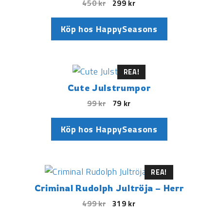
450
kr
299
kr
Köp hos HappySeasons
REA!
Cute Julstrumpor
99
kr
79
kr
Köp hos HappySeasons
REA!
Criminal Rudolph Jultröja – Herr
499
kr
319
kr