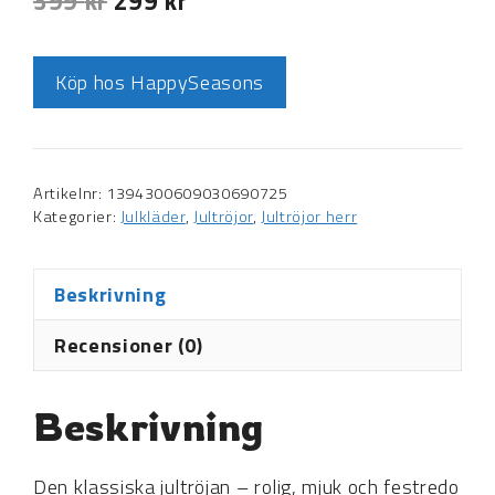
399
kr
299
kr
Köp hos HappySeasons
Artikelnr:
1394300609030690725
Kategorier:
Julkläder
,
Jultröjor
,
Jultröjor herr
Beskrivning
Recensioner (0)
Beskrivning
Den klassiska jultröjan – rolig, mjuk och festredo