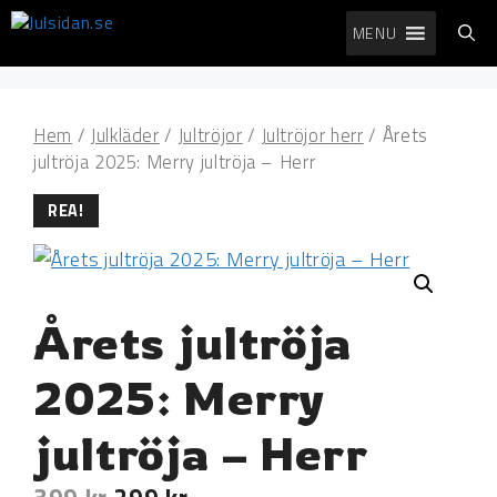
Hoppa
MENU
till
innehåll
Hem
/
Julkläder
/
Jultröjor
/
Jultröjor herr
/ Årets
jultröja 2025: Merry jultröja – Herr
REA!
Årets jultröja
2025: Merry
jultröja – Herr