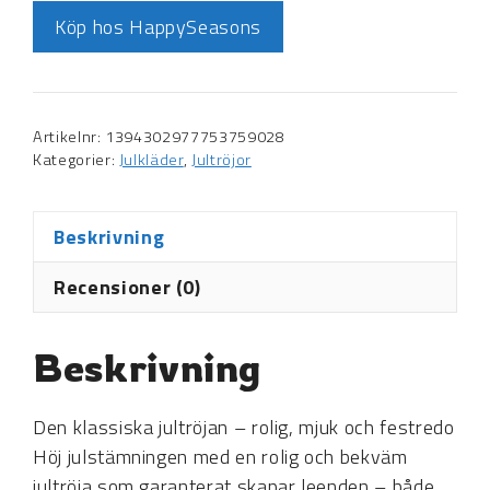
Köp hos HappySeasons
Artikelnr:
1394302977753759028
Kategorier:
Julkläder
,
Jultröjor
Beskrivning
Recensioner (0)
Beskrivning
Den klassiska jultröjan – rolig, mjuk och festredo
Höj julstämningen med en rolig och bekväm
jultröja som garanterat skapar leenden – både