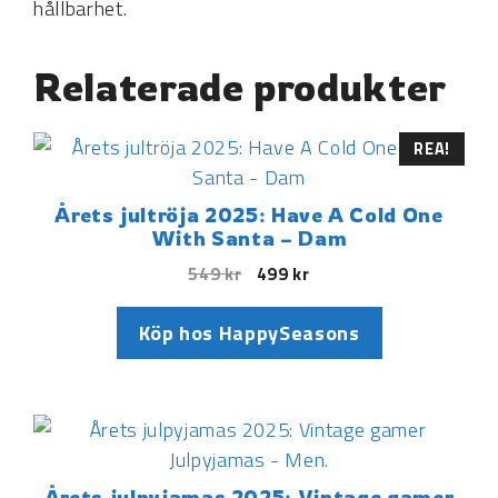
hållbarhet.
Relaterade produkter
REA!
Årets jultröja 2025: Have A Cold One
With Santa – Dam
549
kr
499
kr
Köp hos HappySeasons
Årets julpyjamas 2025: Vintage gamer