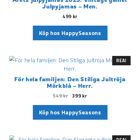
Julpyjamas – Men.
499
kr
Köp hos HappySeasons
REA!
För hela familjen: Den Stiliga Jultröja
Mörkblå – Herr.
549
kr
399
kr
Köp hos HappySeasons