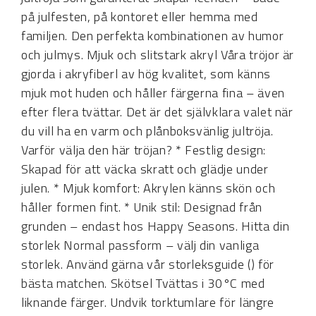
på julfesten, på kontoret eller hemma med
familjen. Den perfekta kombinationen av humor
och julmys. Mjuk och slitstark akryl Våra tröjor är
gjorda i akryfiberl av hög kvalitet, som känns
mjuk mot huden och håller färgerna fina – även
efter flera tvättar. Det är det självklara valet när
du vill ha en varm och plånboksvänlig jultröja.
Varför välja den här tröjan? * Festlig design:
Skapad för att väcka skratt och glädje under
julen. * Mjuk komfort: Akrylen känns skön och
håller formen fint. * Unik stil: Designad från
grunden – endast hos Happy Seasons. Hitta din
storlek Normal passform – välj din vanliga
storlek. Använd gärna vår storleksguide () för
bästa matchen. Skötsel Tvättas i 30°C med
liknande färger. Undvik torktumlare för längre