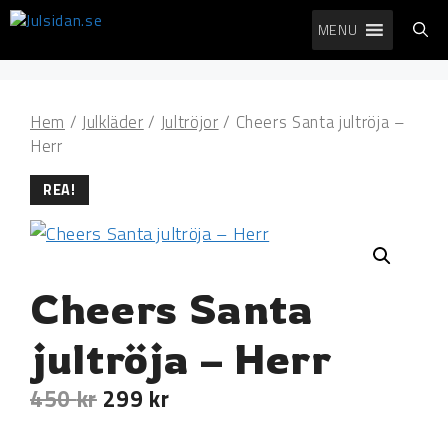
Hoppa
MENU
till
innehåll
Hem
/
Julkläder
/
Jultröjor
/ Cheers Santa jultröja –
Herr
REA!
Cheers Santa
jultröja – Herr
450
kr
299
kr