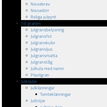
Nissebrev
Nissedörr
Roliga julpynt
Till granen
Julgransbelysning
Julgransfot
Julgranskulor
Julgransljus
Julgransmatta
Julgranståg
Julkula med namn
Plastgran
Julkläder
Julklänningar
Tomteklänningar
Jultröjor