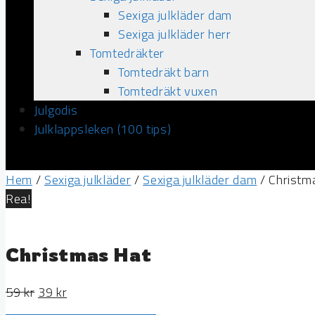
Sexiga julkläder dam
Sexiga julkläder herr
Tomtedräkter
Tomtedräkt barn
Tomtedräkt vuxen
Julgodis
Julklappsleken (100 tips)
Hem
/
Sexiga julkläder
/
Sexiga julkläder dam
/ Christm
Rea!
Christmas Hat
59
kr
39
kr