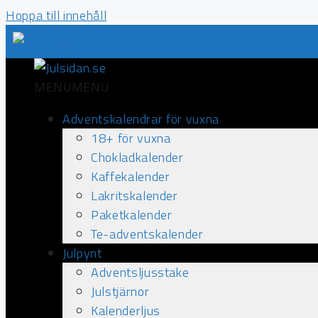
Hoppa till innehåll
MENU
MENU
Adventskalendrar för vuxna
18+ för vuxna
Chokladkalender
Kaffekalender
Lakritskalender
Paketkalender
Te-adventskalender
Julpynt
Adventsljusstake
Julstjärnor
Kalenderljus