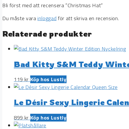
Bli först med att recensera ”Christmas Hat”
Du måste vara
inloggad
för att skriva en recension.
Relaterade produkter
Bad Kitty S&M Teddy Winte
119
kr
Köp hos Lustly
Le Désir Sexy Lingerie Cale
899
kr
Köp hos Lustly