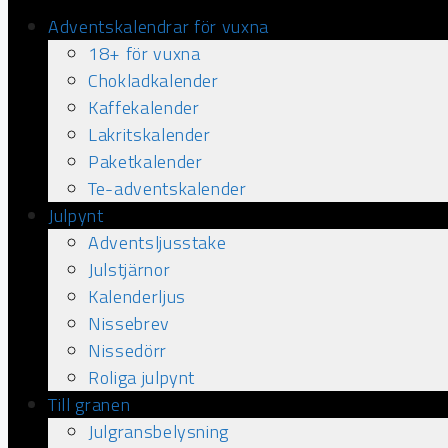
Adventskalendrar för vuxna
18+ för vuxna
Chokladkalender
Kaffekalender
Lakritskalender
Paketkalender
Te-adventskalender
Julpynt
Adventsljusstake
Julstjärnor
Kalenderljus
Nissebrev
Nissedörr
Roliga julpynt
Till granen
Julgransbelysning