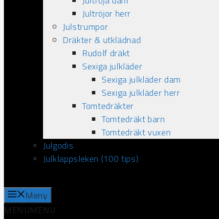
Jultröja dam
Jultröjor herr
Julstrumpor
Dräkter & utklädnad
Rudolf dräkt
Sexiga julkläder
Sexiga julkläder dam
Sexiga julkläder herr
Tomtedräkter
Tomtedräkt barn
Tomtedräkt vuxen
Julgodis
Julklappsleken (100 tips)
Meny
MENU
MENU