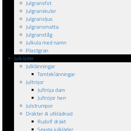
Julgransfot
Julgranskulor
Julgransljus
Julgransmatta
Julgranståg
Julkula med namn
Plastgran
Julkläder
Julklänningar
Tomteklänningar
Jultröjor
Jultröja dam
Jultröjor herr
Julstrumpor
Dräkter & utklädnad
Rudolf dräkt
Sexiga julkläder