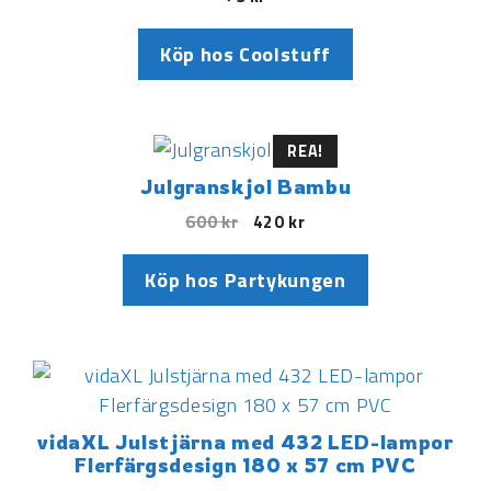
Köp hos Coolstuff
REA!
Julgranskjol Bambu
600
kr
420
kr
Köp hos Partykungen
vidaXL Julstjärna med 432 LED-lampor
Flerfärgsdesign 180 x 57 cm PVC