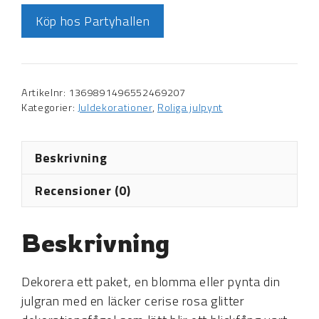
Köp hos Partyhallen
Artikelnr:
1369891496552469207
Kategorier:
Juldekorationer
,
Roliga julpynt
Beskrivning
Recensioner (0)
Beskrivning
Dekorera ett paket, en blomma eller pynta din
julgran med en läcker cerise rosa glitter