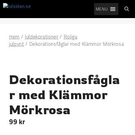
Hoppa
MENU
till
innehåll
Hem
/
Juldekorationer
/
Roliga
julpynt
/ Dekorationsfåglar med Klämmor Mörkrosa
Dekorationsfågla
r med Klämmor
Mörkrosa
99
kr