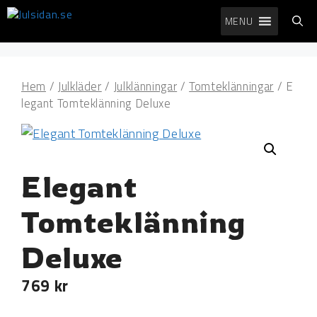
Hoppa
MENU
till
innehåll
Hem
/
Julkläder
/
Julklänningar
/
Tomteklänningar
/ E
legant Tomteklänning Deluxe
Elegant
Tomteklänning
Deluxe
769
kr