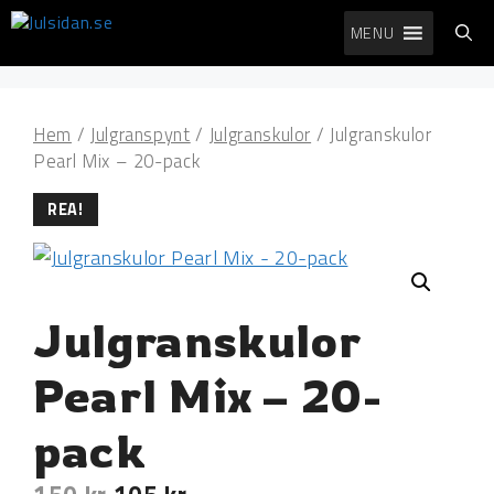
Hoppa
MENU
till
innehåll
Hem
/
Julgranspynt
/
Julgranskulor
/ Julgranskulor
Pearl Mix – 20-pack
REA!
Julgranskulor
Pearl Mix – 20-
pack