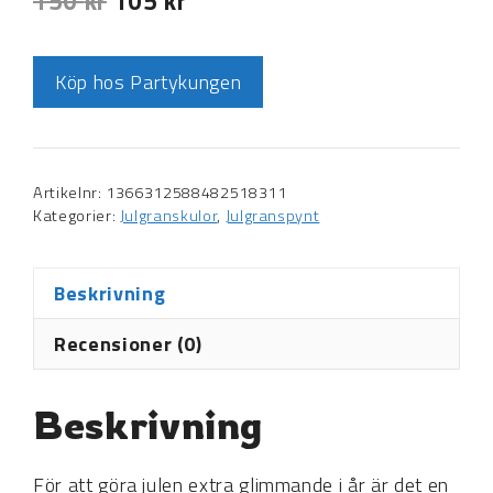
150
kr
105
kr
Köp hos Partykungen
Artikelnr:
1366312588482518311
Kategorier:
Julgranskulor
,
Julgranspynt
Beskrivning
Recensioner (0)
Beskrivning
För att göra julen extra glimmande i år är det en