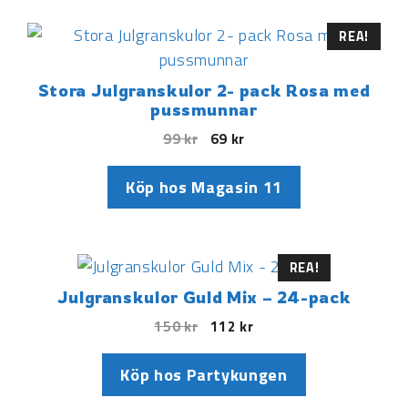
REA!
Stora Julgranskulor 2- pack Rosa med
pussmunnar
99
kr
69
kr
Köp hos Magasin 11
REA!
Julgranskulor Guld Mix – 24-pack
150
kr
112
kr
Köp hos Partykungen