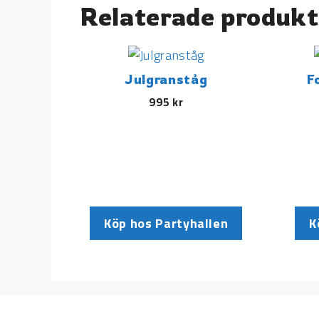
Relaterade produkt
Julgranståg
F
995
kr
Köp hos Partyhallen
K