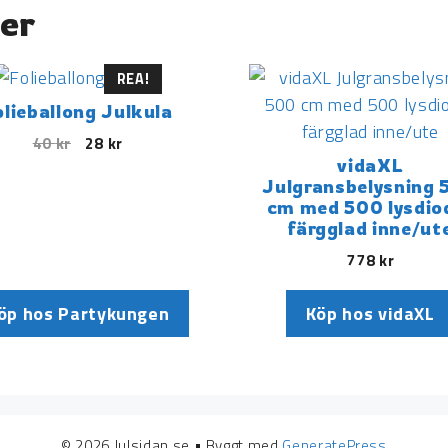
er
REA!
olieballong Julkula
40
kr
28
kr
vidaXL
Julgransbelysning 
cm med 500 lysdio
färgglad inne/ut
778
kr
öp hos Partykungen
Köp hos vidaXL
© 2026 Julsidan.se
• Byggt med
GeneratePress