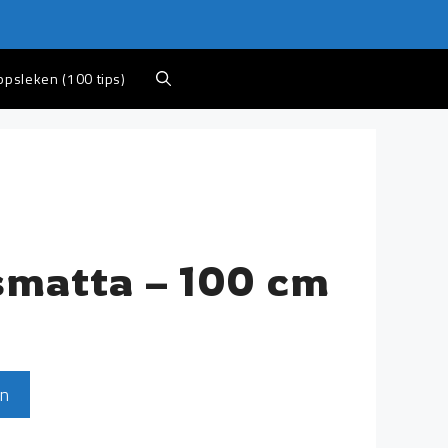
appsleken (100 tips)
smatta – 100 cm
en