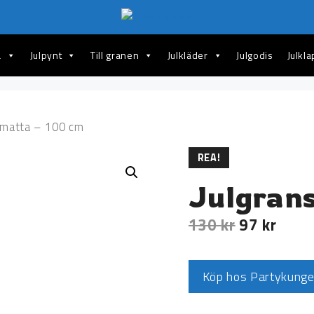
a
Julpynt
Till granen
Julkläder
Julgodis
Julkl
smatta – 100 cm
REA!
Julgran
130
kr
97
kr
Köp hos Partykung