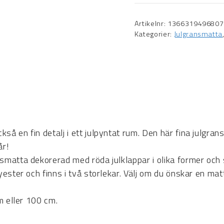
Artikelnr:
1366319496807
Kategorier:
Julgransmatta
så en fin detalj i ett julpyntat rum. Den här fina julgra
år!
smatta dekorerad med röda julklappar i olika former och 
lyester och finns i två storlekar. Välj om du önskar en m
cm eller 100 cm.