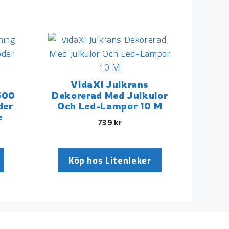
VidaXl Julkrans
500
Dekorerad Med Julkulor
der
Och Led-Lampor 10 M
e
739
kr
Köp hos Litenleker