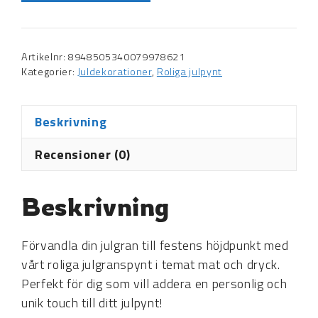
Artikelnr:
8948505340079978621
Kategorier:
Juldekorationer
,
Roliga julpynt
Beskrivning
Recensioner (0)
Beskrivning
Förvandla din julgran till festens höjdpunkt med
vårt roliga julgranspynt i temat mat och dryck.
Perfekt för dig som vill addera en personlig och
unik touch till ditt julpynt!