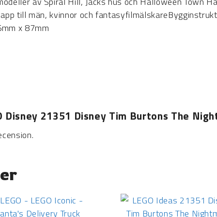
eller av Spiral Hill, Jacks hus och Halloween Town Hal
app till män, kvinnor och fantasyfilmälskareBygginstrukt
55mm x 87mm
GO Disney 21351 Disney Tim Burtons The Nig
ecension.
er