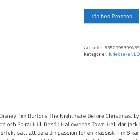
Köp hos Proshop
Artikelnr:
8550998399465
Kategorier:
Julleksaker
,
LE
isney Tim Burtons The Nightmare Before Christmas. Lyft 
en och Spiral Hill. Besök Halloweens Town Hall där Jack h
perfekt sätt att dela din passion för en klassisk film.8 kar