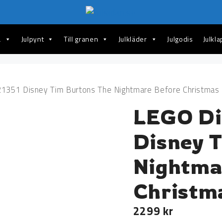
a
Julpynt
Till granen
Julkläder
Julgodis
Julkl
1351 Disney Tim Burtons The Nightmare Before Christmas
LEGO Di
Disney 
Nightma
Christm
2299
kr