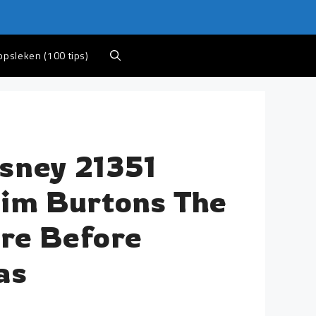
appsleken (100 tips)
sney 21351
Tim Burtons The
re Before
as