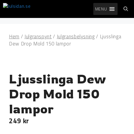
Hoppa
MENU
till
innehåll
Hem
/
Julgranspynt
/
Julgransbelysning
/ Ljusslinga
Dew Drop Mold 150 lampor
Ljusslinga Dew
Drop Mold 150
lampor
249
kr