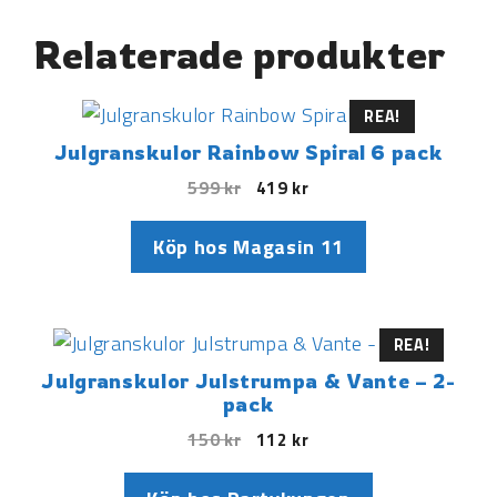
Relaterade produkter
REA!
Julgranskulor Rainbow Spiral 6 pack
599
kr
419
kr
Köp hos Magasin 11
REA!
Julgranskulor Julstrumpa & Vante – 2-
pack
150
kr
112
kr