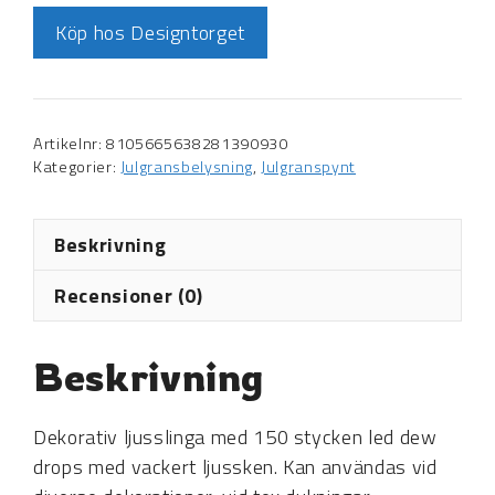
Köp hos Designtorget
Artikelnr:
8105665638281390930
Kategorier:
Julgransbelysning
,
Julgranspynt
Beskrivning
Recensioner (0)
Beskrivning
Dekorativ ljusslinga med 150 stycken led dew
drops med vackert ljussken. Kan användas vid