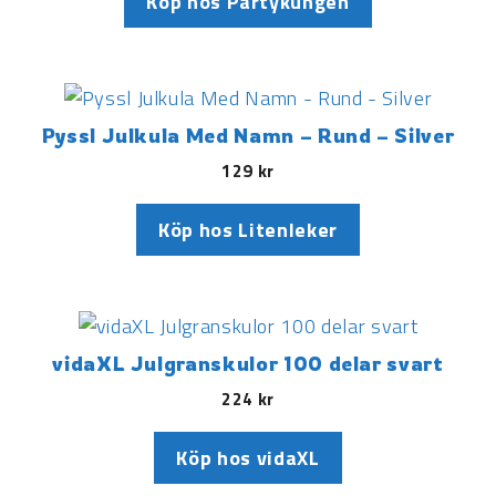
Köp hos Partykungen
Pyssl Julkula Med Namn – Rund – Silver
129
kr
Köp hos Litenleker
vidaXL Julgranskulor 100 delar svart
224
kr
Köp hos vidaXL