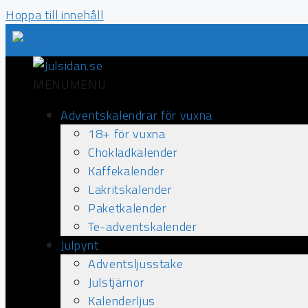
Hoppa till innehåll
MENU
MENU
Adventskalendrar för vuxna
18+ för vuxna
Chokladkalender
Kaffekalender
Lakritskalender
Paketkalender
Te-adventskalender
Julpynt
Adventsljusstake
Julstjärnor
Kalenderljus