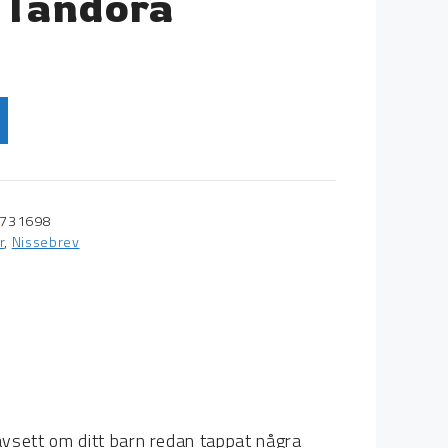
 Tandora
731698
r
,
Nissebrev
vsett om ditt barn redan tappat några