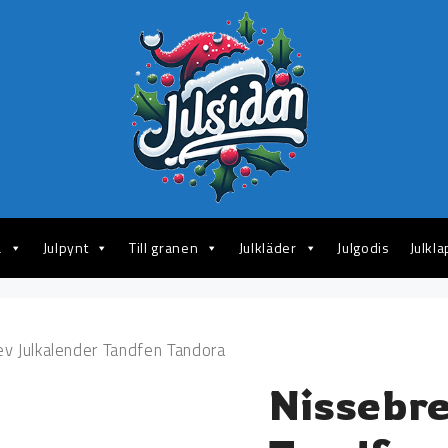
a
Julpynt
Till granen
Julkläder
Julgodis
Julkl
v Julkalender Tandfen Tandora
Nissebr