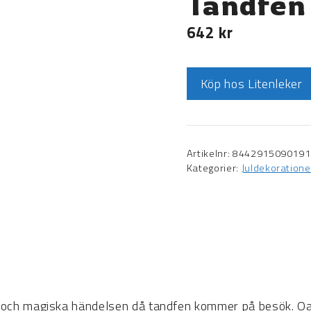
Tandfen
642
kr
Köp hos Litenleker
Artikelnr:
8442915090191
Kategorier:
Juldekoratione
 och magiska händelsen då tandfen kommer på besök. Oa