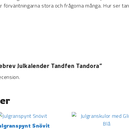
å är förväntningarna stora och frågorna många. Hur ser t
sebrev Julkalender Tandfen Tandora”
ecension.
er
ulgranspynt Snövit