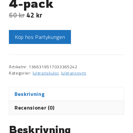
4-pack
60
kr
42
kr
Köp hos Partykungen
Artikelnr:
1366319517033365242
Kategorier:
Julgranskulor
,
Julgranspynt
Beskrivning
Recensioner (0)
Beskrivning