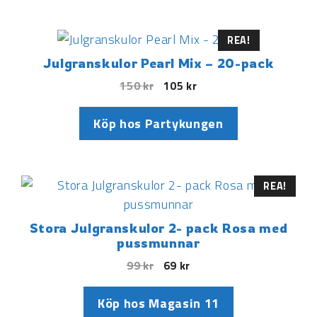
REA!
Julgranskulor Pearl Mix – 20-pack
150
kr
105
kr
Köp hos Partykungen
REA!
Stora Julgranskulor 2- pack Rosa med
pussmunnar
99
kr
69
kr
Köp hos Magasin 11