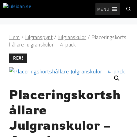
Hoppa
MENU
till
innehåll
Hem
/
Julgranspynt
/
Julgranskulor
/ Placeringskorts
hållare Julgranskulor – 4-pack
REA!
Placeringskortsh
ållare
Julgranskulor –