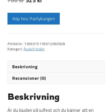
700
kr
525
kr
Köp hos Partykungen
Artikelnr:
1366315118012060928
Kategori:
Rudolf dräkt
Beskrivning
Recensioner (0)
Beskrivning
Är du bjuden på julfest och du känner att en