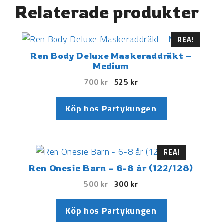
Relaterade produkter
REA!
Ren Body Deluxe Maskeraddräkt –
Medium
700
kr
525
kr
Köp hos Partykungen
REA!
Ren Onesie Barn – 6-8 år (122/128)
500
kr
300
kr
Köp hos Partykungen