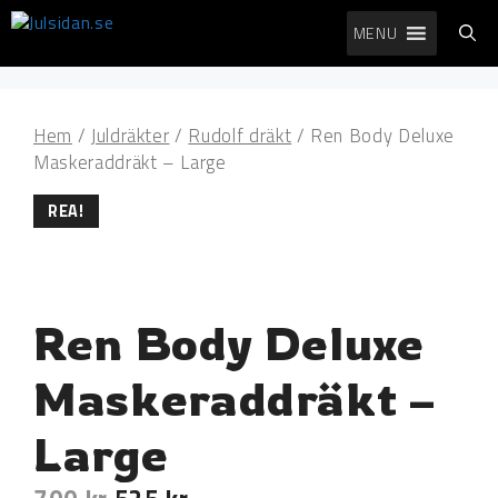
Hoppa
MENU
till
innehåll
Hem
/
Juldräkter
/
Rudolf dräkt
/ Ren Body Deluxe
Maskeraddräkt – Large
REA!
Ren Body Deluxe
Maskeraddräkt –
Large