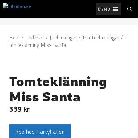
Hoppa
MENU
till
innehåll
Hem
/
Julkläder
/
Julklänningar
/
Tomteklänningar
/ T
omteklänning Miss Santa
Tomteklänning
Miss Santa
339
kr
Köp hos Partyhallen