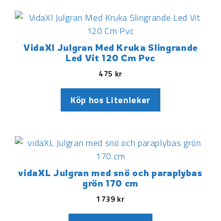
VidaXl Julgran Med Kruka Slingrande
Led Vit 120 Cm Pvc
475
kr
Köp hos Litenleker
vidaXL Julgran med snö och paraplybas
grön 170 cm
1739
kr