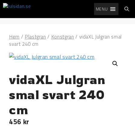
Hoppa
MENU
till
innehåll
Hem
/
Plastgran
/
Konstgran
/ vidaXL Julgran smal
svart 240 cm
vidaXL Julgran
smal svart 240
cm
456
kr