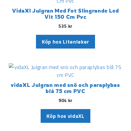
VidaXl Julgran Med Fot Slingrande Led
Vit 150 Cm Pvc
535
kr
Köp hos Litenleker
vidaXL Julgran med snö och paraplybas
blå 75 cm PVC
904
kr
Köp hos vidaXL