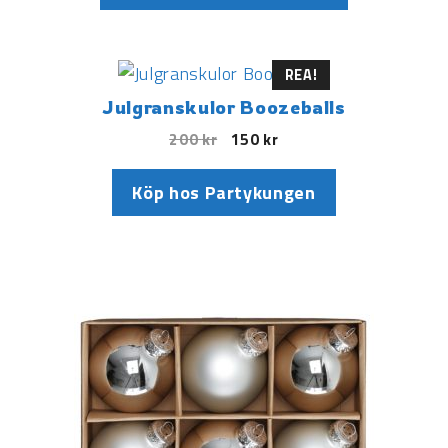
REA!
Julgranskulor Boozeballs
200
kr
150
kr
Köp hos Partykungen