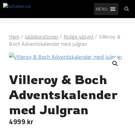
Hoppa
MENU
till
innehåll
Hem
/
Juldekorationer
/
Roliga julpynt
/ Villeroy &
Boch Adventskalender med Julgran
Villeroy & Boch
Adventskalender
med Julgran
4999
kr