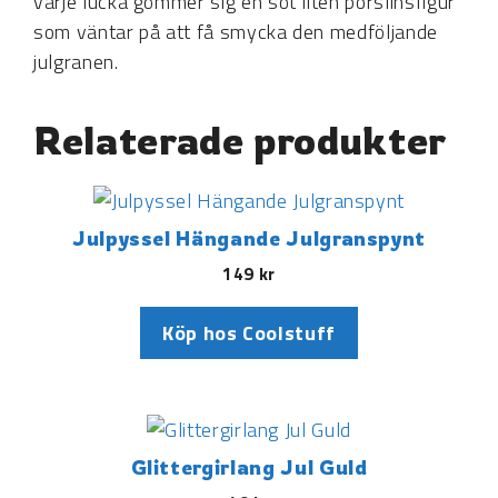
varje lucka gömmer sig en söt liten porslinsfigur
som väntar på att få smycka den medföljande
julgranen.
Relaterade produkter
Julpyssel Hängande Julgranspynt
149
kr
Köp hos Coolstuff
Glittergirlang Jul Guld