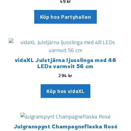
49
kr
Köp hos Partyhallen
vidaXL Julstjärna ljusslinga med 48
LEDs varmvit 56 cm
294
kr
Köp hos vidaXL
Julgranspynt Champagneflaska Rosé