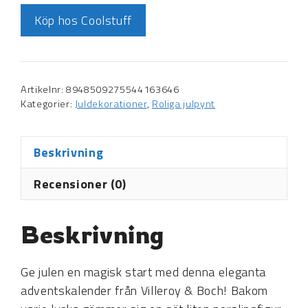
Köp hos Coolstuff
Artikelnr:
8948509275544163646
Kategorier:
Juldekorationer
,
Roliga julpynt
Beskrivning
Recensioner (0)
Beskrivning
Ge julen en magisk start med denna eleganta
adventskalender från Villeroy & Boch! Bakom