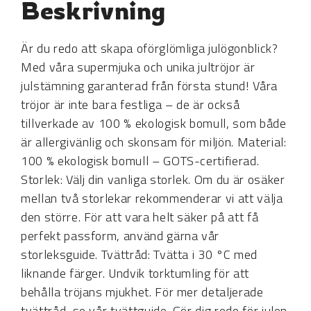
Beskrivning
Är du redo att skapa oförglömliga julögonblick?
Med våra supermjuka och unika jultröjor är
julstämning garanterad från första stund! Våra
tröjor är inte bara festliga – de är också
tillverkade av 100 % ekologisk bomull, som både
är allergivänlig och skonsam för miljön. Material:
100 % ekologisk bomull – GOTS-certifierad.
Storlek: Välj din vanliga storlek. Om du är osäker
mellan två storlekar rekommenderar vi att välja
den större. För att vara helt säker på att få
perfekt passform, använd gärna vår
storleksguide. Tvättråd: Tvätta i 30 °C med
liknande färger. Undvik torktumling för att
behålla tröjans mjukhet. För mer detaljerade
tvättråd, se vår tvättguide. Gör dig redo för julen