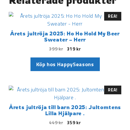
Relaterade produkter
REA!
Årets jultröja 2025: Ho Ho Hold My Beer
Sweater – Herr
399
kr
319
kr
Köp hos HappySeasons
REA!
Årets jultröja till barn 2025: Jultomtens
Lilla Hjälpare .
449
kr
359
kr