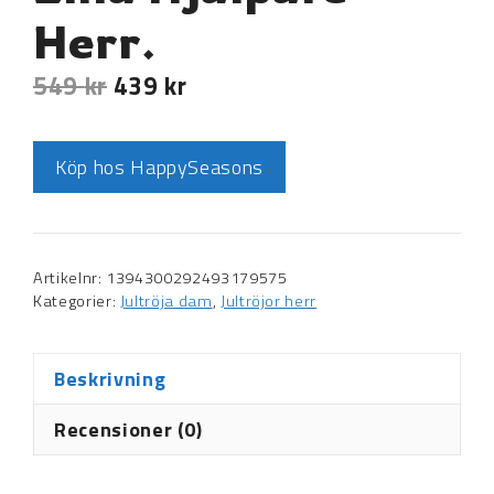
Herr.
549
kr
439
kr
Köp hos HappySeasons
Artikelnr:
1394300292493179575
Kategorier:
Jultröja dam
,
Jultröjor herr
Beskrivning
Recensioner (0)