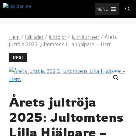
Hoppa
MENU
till
innehåll
Hem
/
Julkläder
/
Jultröjor
/
Jultröjor herr
/ Årets
jultröja 2025: Jultomtens Lilla Hjälpare – Herr.
REA!
Årets jultröja
2025: Jultomtens
Lilla Hjälpare –