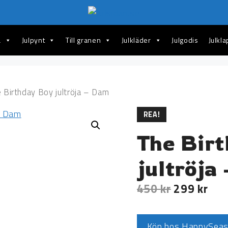
a
Julpynt
Till granen
Julkläder
Julgodis
Julkl
 Birthday Boy jultröja – Dam
REA!
The Bir
jultröja
450
kr
299
kr
Köp hos HappySea