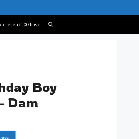
appsleken (100 tips)
thday Boy
 – Dam
sons