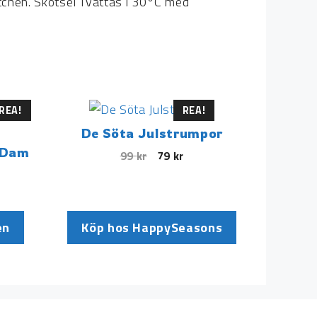
atchen. Skötsel Tvättas i 30°C med
REA!
REA!
De Söta Julstrumpor
a Dam
99
kr
79
kr
en
Köp hos HappySeasons