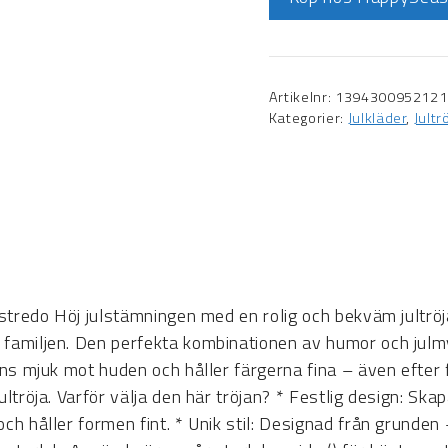
Artikelnr:
1394300952121
Kategorier:
Julkläder
,
Jult
 festredo Höj julstämningen med en rolig och bekväm jult
familjen. Den perfekta kombinationen av humor och julmys
nns mjuk mot huden och håller färgerna fina – även efter f
ultröja. Varför välja den här tröjan? * Festlig design: Ska
och håller formen fint. * Unik stil: Designad från grunde