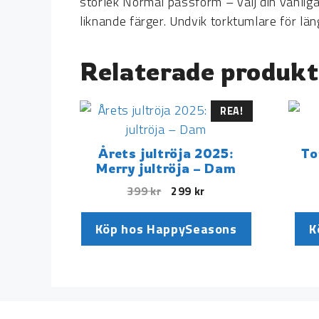
storlek Normal passform – välj din vanlig
liknande färger. Undvik torktumlare för län
Relaterade produkt
REA!
Årets jultröja 2025:
To
Merry jultröja – Dam
399
kr
299
kr
Köp hos HappySeasons
K