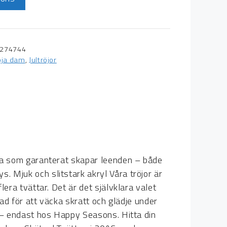
274744
röja dam
,
Jultröjor
röja som garanterat skapar leenden – både
. Mjuk och slitstark akryl Våra tröjor är
lera tvättar. Det är det självklara valet
pad för att väcka skratt och glädje under
n – endast hos Happy Seasons. Hitta din