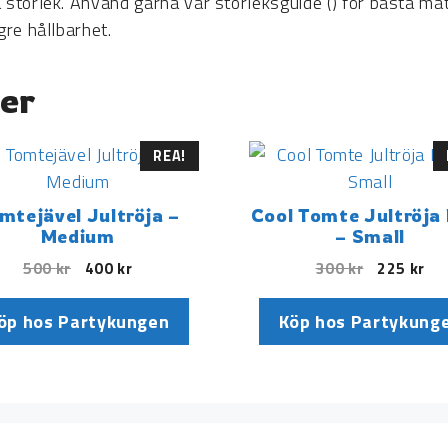
a storlek. Använd gärna vår storleksguide () för bästa m
gre hållbarhet.
er
REA!
mtejävel Jultröja –
Cool Tomte Jultröj
Medium
– Small
500
kr
400
kr
300
kr
225
kr
öp hos Partykungen
Köp hos Partykung