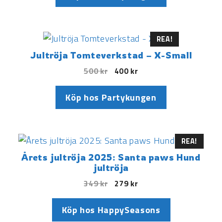
REA!
Jultröja Tomteverkstad – X-Small
500
kr
400
kr
Köp hos Partykungen
REA!
Årets jultröja 2025: Santa paws Hund
jultröja
349
kr
279
kr
Köp hos HappySeasons