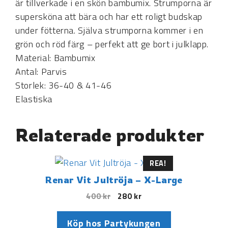
är tillverkade i en skön bambumix. Strumporna är
supersköna att bära och har ett roligt budskap
under fötterna. Själva strumporna kommer i en
grön och röd färg – perfekt att ge bort i julklapp.
Material: Bambumix
Antal: Parvis
Storlek: 36-40 & 41-46
Elastiska
Relaterade produkter
REA!
Renar Vit Jultröja – X-Large
400
kr
280
kr
Köp hos Partykungen