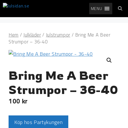
Hoppa
MENU
till
innehåll
Hem
/
Julkläder
/
Julstrumpor
/ Bring Me A Beer
Strumpor – 36-40
Bring Me A Beer
Strumpor – 36-40
100
kr
Köp hos Partykungen