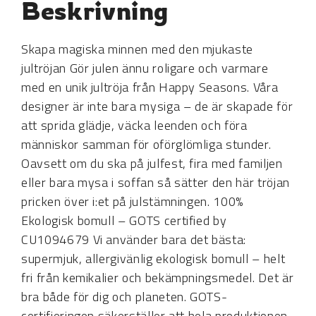
Beskrivning
Skapa magiska minnen med den mjukaste
jultröjan Gör julen ännu roligare och varmare
med en unik jultröja från Happy Seasons. Våra
designer är inte bara mysiga – de är skapade för
att sprida glädje, väcka leenden och föra
människor samman för oförglömliga stunder.
Oavsett om du ska på julfest, fira med familjen
eller bara mysa i soffan så sätter den här tröjan
pricken över i:et på julstämningen. 100%
Ekologisk bomull – GOTS certified by
CU1094679 Vi använder bara det bästa:
supermjuk, allergivänlig ekologisk bomull – helt
fri från kemikalier och bekämpningsmedel. Det är
bra både för dig och planeten. GOTS-
certifieringen säkerställer att hela produktionen