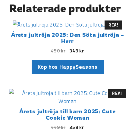
Relaterade produkter
REA!
Årets jultröja 2025: Den Söta jultröja –
Herr
450
kr
349
kr
Köp hos HappySeasons
REA!
Årets jultröja till barn 2025: Cute
Cookie Woman
449
kr
359
kr