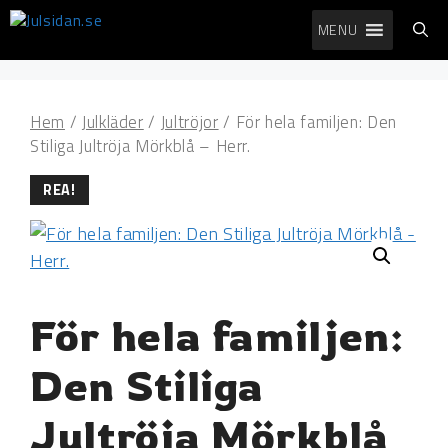
Hoppa
MENU
till
innehåll
Hem
/
Julkläder
/
Jultröjor
/ För hela familjen: Den
Stiliga Jultröja Mörkblå – Herr.
REA!
För hela familjen:
Den Stiliga
Jultröja Mörkblå