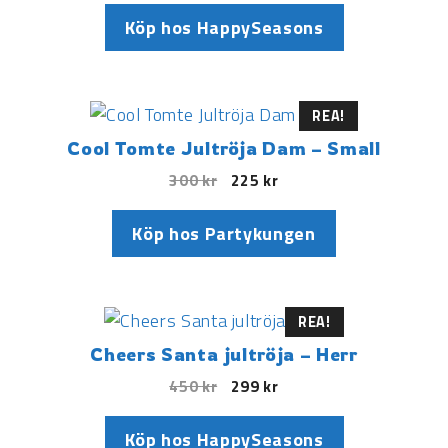
Köp hos HappySeasons
REA!
Cool Tomte Jultröja Dam – Small
300
kr
225
kr
Köp hos Partykungen
REA!
Cheers Santa jultröja – Herr
450
kr
299
kr
Köp hos HappySeasons