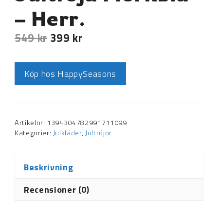
– Herr.
549
kr
399
kr
Köp hos HappySeasons
Artikelnr:
1394304782991711099
Kategorier:
Julkläder
,
Jultröjor
Beskrivning
Recensioner (0)