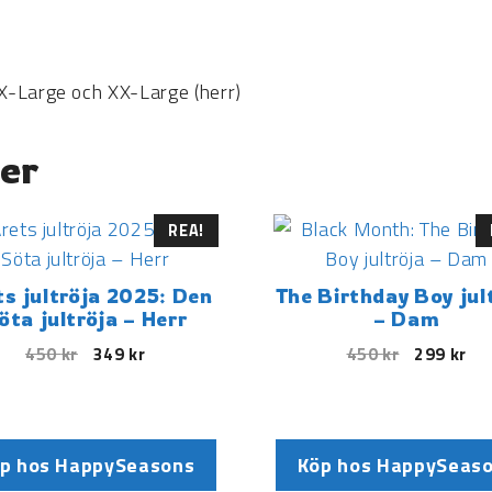
 X-Large och XX-Large (herr)
er
REA!
ts jultröja 2025: Den
The Birthday Boy jul
öta jultröja – Herr
– Dam
450
kr
349
kr
450
kr
299
kr
p hos HappySeasons
Köp hos HappySeas