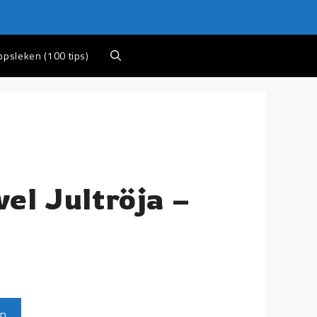
appsleken (100 tips)
el Jultröja –
en