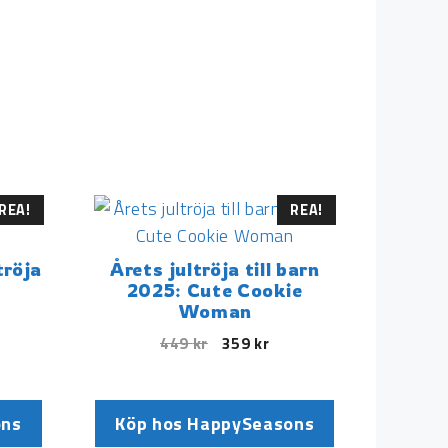
REA!
REA!
tröja
Årets jultröja till barn
2025: Cute Cookie
Woman
449
kr
359
kr
ons
Köp hos HappySeasons