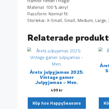
framför filmen i fråga!
Material: 100 % akryl
Passform: Normal fit
Storlekar: X-Small, Small, Medium, Large,
Relaterade produkt
Åre
S
Årets julpyjamas 2025:
Vintage gamer
Julpyjamas – Men.
499
kr
Köp hos HappySeasons
Kö