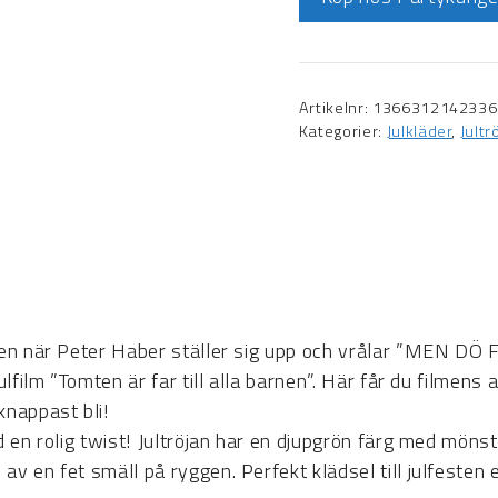
Artikelnr:
1366312142336
Kategorier:
Julkläder
,
Jult
ommen när Peter Haber ställer sig upp och vrålar ”MEN D
ulfilm ”Tomten är far till alla barnen”. Här får du filmens 
knappast bli!
d en rolig twist! Jultröjan har en djupgrön färg med möns
v en fet smäll på ryggen. Perfekt klädsel till julfesten e