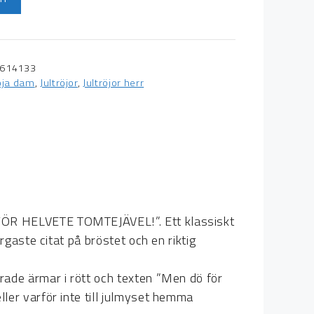
614133
röja dam
,
Jultröjor
,
Jultröjor herr
Ö FÖR HELVETE TOMTEJÄVEL!”. Ett klassiskt
argaste citat på bröstet och en riktig
trade ärmar i rött och texten ”Men dö för
ller varför inte till julmyset hemma