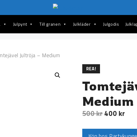
a
Julpynt
Till granen
Julkläder
Julgodis
Julkl
mtejävel Jultröja – Medium
REA!
Tomtejäv
Medium
500
kr
400
kr
Köp hos Partykung