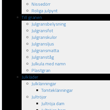
Nissedörr
Roliga julpynt
Till granen
Julgransbelysning
Julgransfot
Julgranskulor
Julgransljus
Julgransmatta
Julgranståg
Julkula med namn
Plastgran
Julkläder
Julklänningar
Tomteklänningar
Jultröjor
Jultröja dam