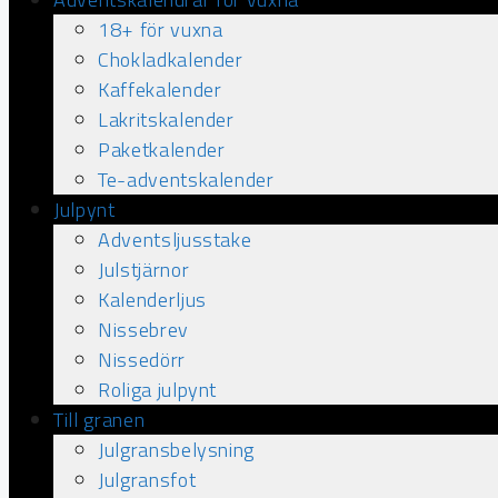
18+ för vuxna
Chokladkalender
Kaffekalender
Lakritskalender
Paketkalender
Te-adventskalender
Julpynt
Adventsljusstake
Julstjärnor
Kalenderljus
Nissebrev
Nissedörr
Roliga julpynt
Till granen
Julgransbelysning
Julgransfot