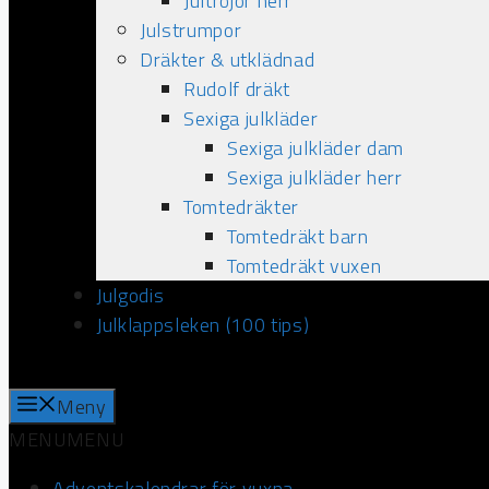
Jultröjor herr
Julstrumpor
Dräkter & utklädnad
Rudolf dräkt
Sexiga julkläder
Sexiga julkläder dam
Sexiga julkläder herr
Tomtedräkter
Tomtedräkt barn
Tomtedräkt vuxen
Julgodis
Julklappsleken (100 tips)
Meny
MENU
MENU
Adventskalendrar för vuxna