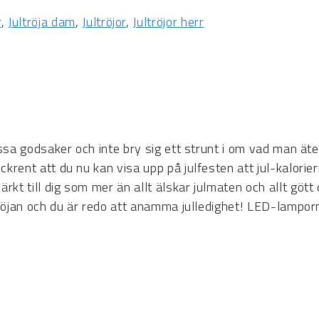
r
,
Jultröja dam
,
Jultröjor
,
Jultröjor herr
ssa godsaker och inte bry sig ett strunt i om vad man äter.
ckrent att du nu kan visa upp på julfesten att jul-kalorie
t till dig som mer än allt älskar julmaten och allt gött d
ultröjan och du är redo att anamma julledighet! LED-lampo