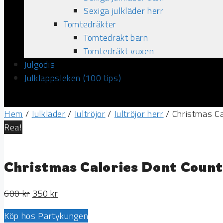
Sexiga julkläder herr
Tomtedräkter
Tomtedräkt barn
Tomtedräkt vuxen
Julgodis
Julklappsleken (100 tips)
Hem
/
Julkläder
/
Jultröjor
/
Jultröjor herr
/ Christmas Ca
Rea!
Christmas Calories Dont Count
600
kr
350
kr
Köp hos Partykungen