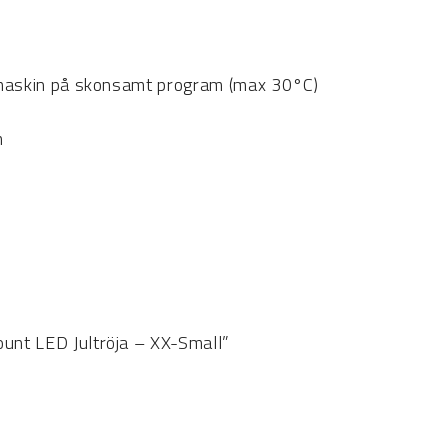
 i maskin på skonsamt program (max 30°C)
m
l
ount LED Jultröja – XX-Small”